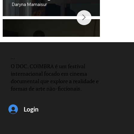
Daryna Mamaisur
DOC.
COIMBRA
O DOC. COIMBRA é um festival
internacional focado em cinema
documental que explore a realidade e
formas de arte não-ficcionais.
Distance
César Hernández and Gerardo Martinez
Login