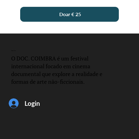
Doar € 25
DOC.
COIMBRA
O DOC. COIMBRA é um festival
internacional focado em cinema
documental que explore a realidade e
formas de arte não-ficcionais.
Login