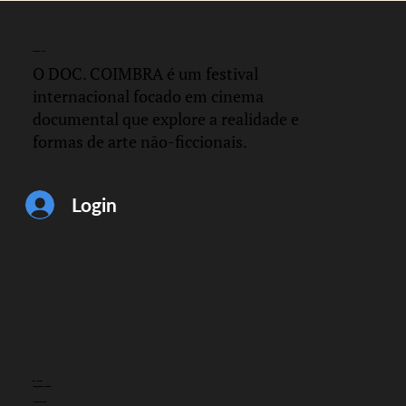
DOC.
COIMBRA
O DOC. COIMBRA é um festival
internacional focado em cinema
documental que explore a realidade e
formas de arte não-ficcionais.
Login
CONTACTO
info@doccoimbra.com
MORADA FISCAL:
R. Ferreira Borges 15, 3000-180 Coimbra