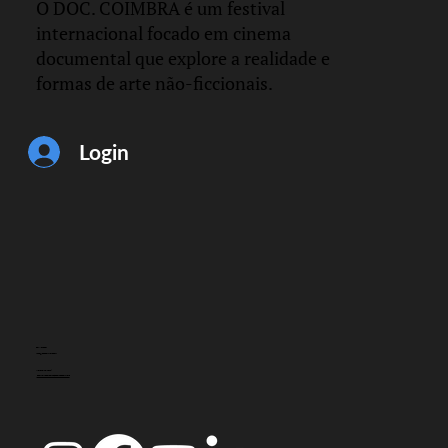
O DOC. COIMBRA é um festival
internacional focado em cinema
documental que explore a realidade e
formas de arte não-ficcionais.
Espiral em Ressonância
Login
Filipa César e Marino de Pina
CONTACTO
info@doccoimbra.com
MORADA FISCAL:
R. Ferreira Borges 15, 3000-180 Coimbra