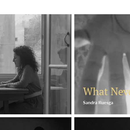
What Nev
Sandra Ruesga