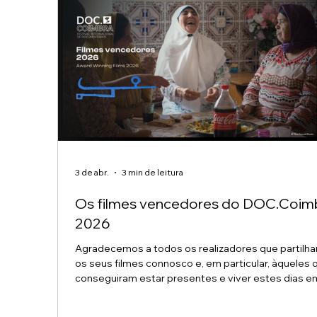
3 de abr.
3 min de leitura
Os filmes vencedores do DOC.Coim
2026
Agradecemos a todos os realizadores que partilh
os seus filmes connosco e, em particular, àqueles 
conseguiram estar presentes e viver estes dias e
Coimbra ao nosso lado. Sem vocês, o Festival
DOC.Coimbra 2026 simplesmente não existiria. Ap