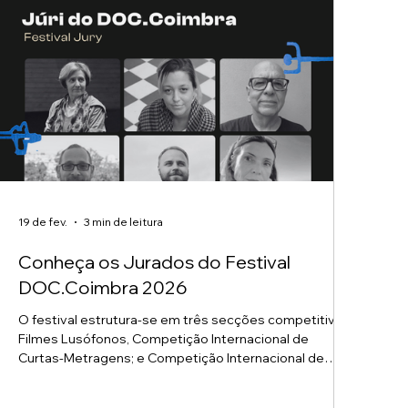
19 de fev.
3 min de leitura
Conheça os Jurados do Festival
DOC.Coimbra 2026
O festival estrutura-se em três secções competitivas:
Filmes Lusófonos, Competição Internacional de
Curtas-Metragens; e Competição Internacional de
Longas-Metragens. Cada uma das três secções
contará com um júri composto por três membros,