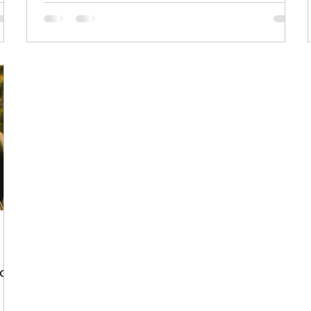
s,
curtas-metragens. O DOC.Coimbra decorre entre 17 a
a
22 de março, com sessões no TAGV, Auditório IPDJ,
Círculo Sereia-CAPC e Casa da Esquina. Os filmes
os
foram divididos pelas seguintes secções
competitivas: Curtas-metragens Internaci
do