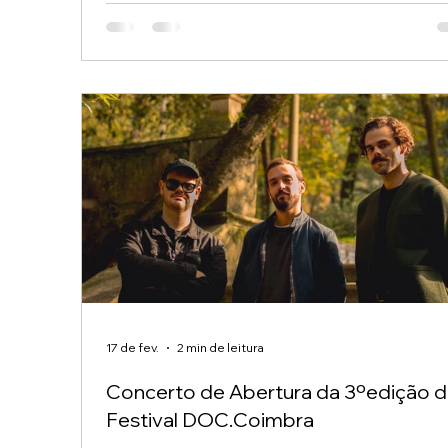
dias intensos de festival e 18 sessões competitiva
os jurados das diferentes categorias enfrentaram 
difícil tarefa de escolher os vencedores - um
verdadeiro desafio, tendo em conta a qualidade d
55 filmes em competição. D
17 de fev.
2 min de leitura
Concerto de Abertura da 3ºedição 
Festival DOC.Coimbra