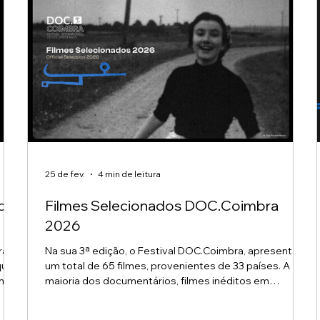
25 de fev.
4 min de leitura
bra
Filmes Selecionados DOC.Coimbra
2026
aram
Na sua 3ª edição, o Festival DOC.Coimbra, apresenta
que
um total de 65 filmes, provenientes de 33 países. A
m
maioria dos documentários, filmes inéditos em
Portugal, que serão exibidos ao longo de 38 sessões.
ós 6
Em competição estarão 18 longas-metragens e 37