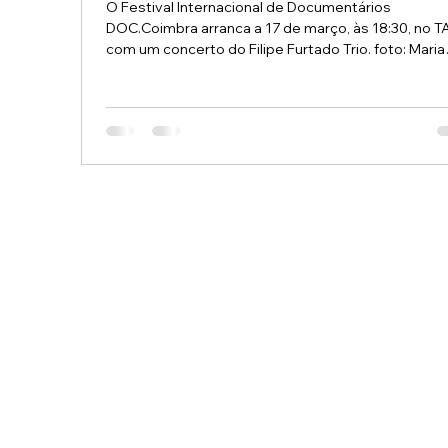
O Festival Internacional de Documentários
DOC.Coimbra arranca a 17 de março, às 18:30, no T
com um concerto do Filipe Furtado Trio. foto: Maria
Nolasco Filipe Furtado Trio é uma formação que pa
da canção para explorar territórios de improvisação
influências jazzísticas e sonoridades contemporân
Com raízes em Coimbra, o trio afirma-se como um
espaço de criação colectiva, onde as composiçõe
ganham corpo através do diálogo entre piano,
saxofone e bateria. Ao vivo o