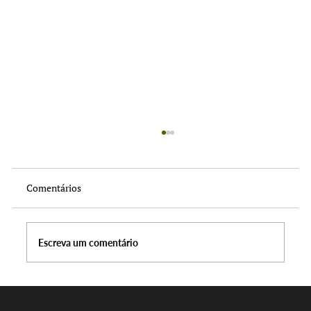
Comentários
Escreva um comentário
Filmes Selecionados DOC.Coimbra 2026