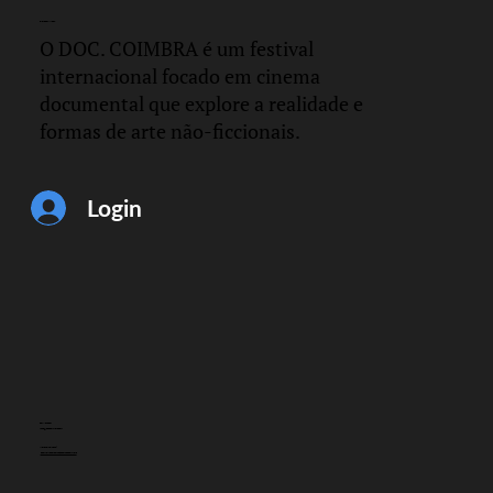
DOC.
COIMBRA
O DOC. COIMBRA é um festival
internacional focado em cinema
documental que explore a realidade e
formas de arte não-ficcionais.
Login
CONTACTO
info@doccoimbra.com
MORADA FISCAL:
R. Ferreira Borges 15, 3000-180 Coimbra