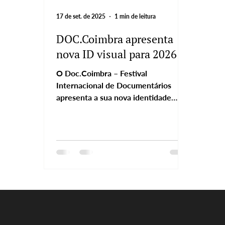
17 de set. de 2025
1 min de leitura
DOC.Coimbra apresenta
nova ID visual para 2026
O Doc.Coimbra – Festival
Internacional de Documentários
apresenta a sua nova identidade
visual para a edição de 2026. Para
este desafio convidámos o artista
visual angolano Babu, que recorreu à
técnica de serigrafia para dar vida a
um universo gráfico singular, assente
na força do gesto manual e na
riqueza da tradição visual africana. A
proposta inspira-se na escrita
Kikakui dos povos Mende da Serra
Leoa e nos símbolos Adinkra do