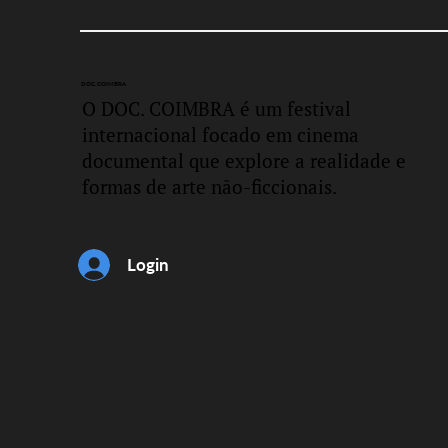
Gana, transformando-os em ícones
que represent
DOC.
COIMBRA
O DOC. COIMBRA é um festival
internacional focado em cinema
documental que explore a realidade e
formas de arte não-ficcionais.
Login