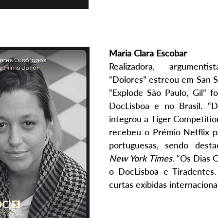
Maria Clara Escobar
Realizadora, argumenti
“Dolores” estreou em San Se
“Explode São Paulo, Gil” foi
DocLisboa e no Brasil. “De
integrou a Tiger Competitio
recebeu o Prémio Netflix pa
portuguesas, sendo dest
New York Times
. “Os Dias 
o DocLisboa e Tiradentes. 
curtas exibidas internacion