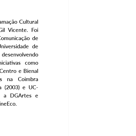
mação Cultural 
l Vicente. Foi 
Comunicação de 
niversidade de 
esenvolvendo 
iciativas como 
Centro e Bienal 
s na Coimbra 
ra (2003) e UC-
 a DGArtes e 
ineEco.