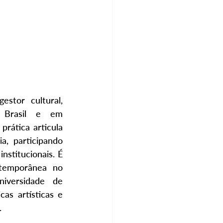
estor cultural, 
 Brasil e em 
rática articula 
a, participando 
nstitucionais. É 
emporânea no 
iversidade de 
as artísticas e 
.