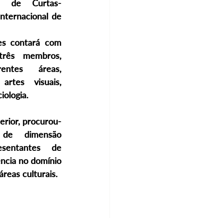
al de Curtas-
ternacional de 
s contará com 
rês membros, 
entes áreas, 
rtes visuais, 
iologia.
erior, procurou-
de dimensão 
sentantes de 
ncia no domínio 
reas culturais.