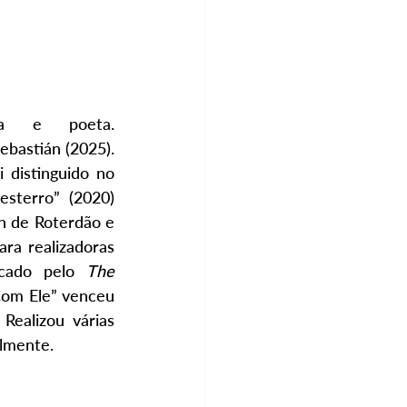
sta e poeta. 
bastián (2025). 
 distinguido no 
sterro” (2020) 
n de Roterdão e 
ra realizadoras 
acado pelo 
The 
Com Ele” venceu 
Realizou várias 
almente.