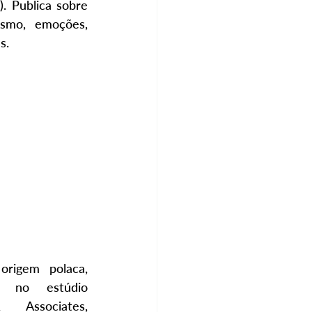
). Publica sobre 
ismo, emoções, 
s.
origem polaca, 
 no estúdio 
ssociates, 