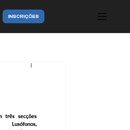
INSCRIÇÕES
Menu
m três secções 
 Lusófonos, 