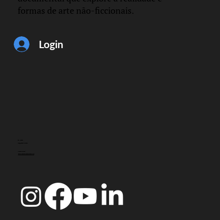
formas de arte não-ficcionais.
Espiral em Ressonância
Login
Filipa César e Marino de Pina
CONTACTO
info@doccoimbra.com
MORADA FISCAL:
R. Ferreira Borges 15, 3000-180 Coimbra