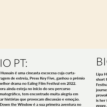
B
IO PT:
 Hussain é uma cineasta escocesa cuja curta-
Lipa H
agem de estreia, Press Key Five, ganhou o prémio
short 
elhor drama no Ealing Film Festival em 2022.
Festiv
ra ainda esteja no início do seu percurso
journe
matográfico, tem encontrado muita alegria em
provo
ar histórias que provocam discussão e emoção.
is her
 Down the Window é a sua primeira aventura no
genre.