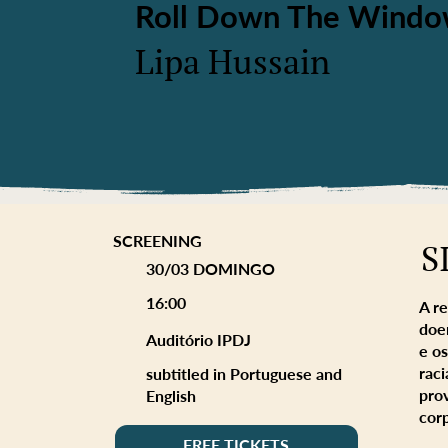
Roll Down The Wind
Lipa Hussain
SCREENING
S
30/03 DOMINGO
16:00
A r
doe
Auditório IPDJ
e os
raci
subtitled in Portuguese and
pro
English
cor
FREE TICKETS