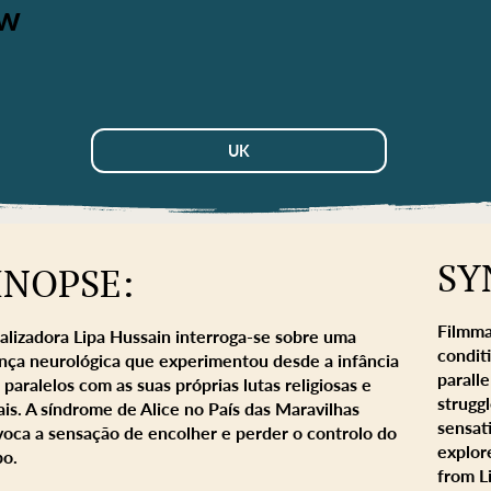
ow
UK
SY
INOPSE:
Filmma
ealizadora Lipa Hussain interroga-se sobre uma
condit
nça neurológica que experimentou desde a infância
paralle
 paralelos com as suas próprias lutas religiosas e
strugg
ais. A síndrome de Alice no País das Maravilhas
sensati
voca a sensação de encolher e perder o controlo do
explor
po.
from Li