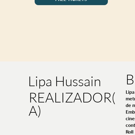
B
Lipa Hussain
REALIZADOR(
Lipa
metr
A)
de m
Embo
cine
cont
Roll