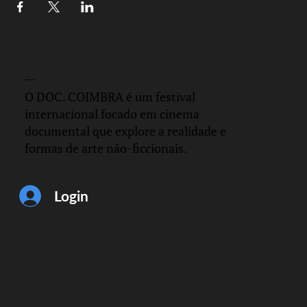
DOC.
COIMBRA
O DOC. COIMBRA é um festival
internacional focado em cinema
documental que explore a realidade e
formas de arte não-ficcionais.
Login