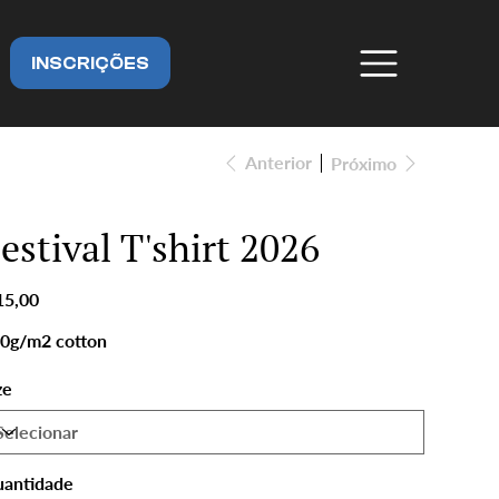
INSCRIÇÕES
Anterior
Próximo
estival T'shirt 2026
ço
15,00
0g/m2 cotton
ze
antidade