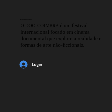
DOC.
COIMBRA
O DOC. COIMBRA é um festival
internacional focado em cinema
documental que explore a realidade e
formas de arte não-ficcionais.
Login