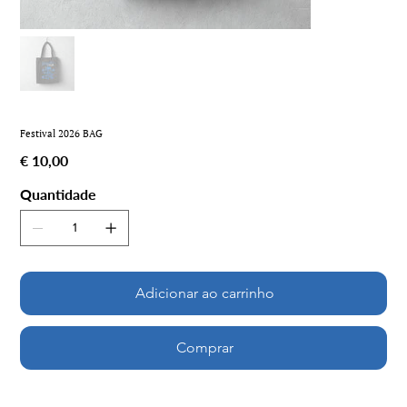
Festival 2026 BAG
Preço
€ 10,00
Quantidade
Adicionar ao carrinho
Comprar