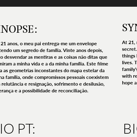
SY
INOPSE:
At 21,
 21 anos, o meu pai entrega-me um envelope
secret.
tendo um segredo de família. Vinte anos depois,
things
to desvendar as mentiras e as coisas não ditas que
lives.
niram a minha vida e a da minha família. Este filme
family
ça as geometrias inconstantes do mapa estelar da
with re
ha família, onde compromissos pessoais coexistem
hope an
relutância e resignação, sofrimento e desilusão,
rança e a possibilidade de reconciliação.
IO PT:
B