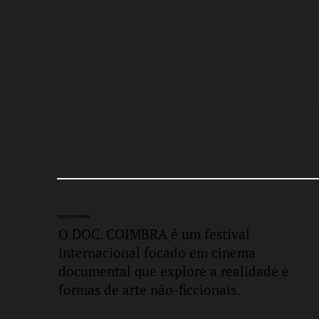
DOC.
COIMBRA
O DOC. COIMBRA é um festival
internacional focado em cinema
documental que explore a realidade e
formas de arte não-ficcionais.