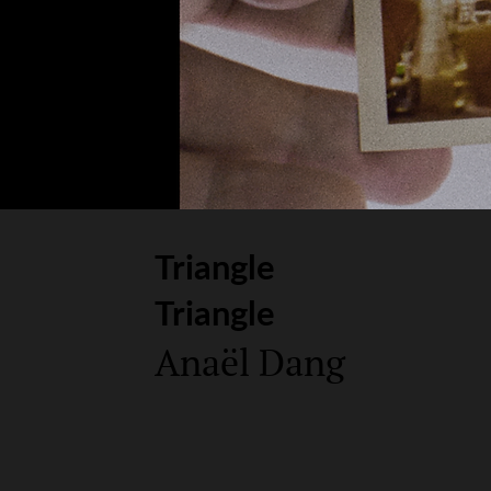
Triangle
Triangle
Anaël Dang