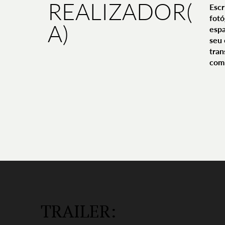
REALIZADOR(
Escr
fotó
A)
espa
seu 
tran
com 
TRAILER: