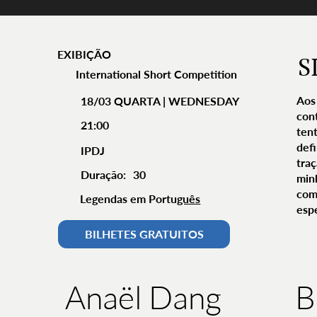
EXIBIÇÃO
S
International Short Competition
Aos
18/03 QUARTA | WEDNESDAY
con
21:00
ten
defi
IPDJ
tra
Duração:
30
min
com 
Legendas em Portu
guês
espe
BILHETES GRATUITOS
B
Anaël Dang