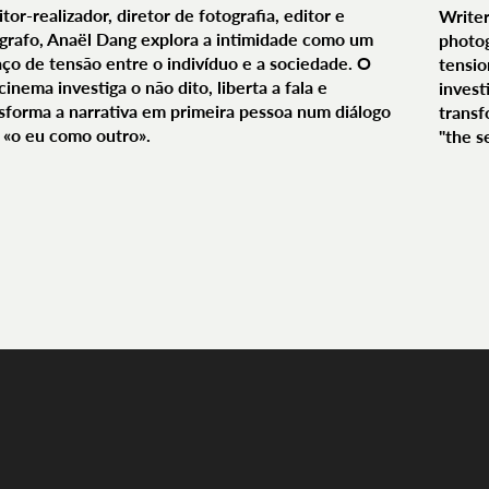
itor-realizador, diretor de fotografia, editor e
Writer
grafo, Anaël Dang explora a intimidade como um
photog
ço de tensão entre o indivíduo e a sociedade. O
tensio
cinema investiga o não dito, liberta a fala e
invest
sforma a narrativa em primeira pessoa num diálogo
transf
«o eu como outro».
"the s