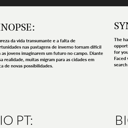
SY
INOPSE:
The ha
reza da vida transumante e a falta de
opportu
rtunidades nas pastagens de inverno tornam difícil
for yo
a as jovens imaginarem um futuro no campo. Diante
Faced w
sa realidade, muitas migram para as cidades em
search 
ca de novas possibilidades.
IO PT:
B