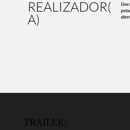
REALIZADOR(
Doc
pela
A)
dire
TRAILER: