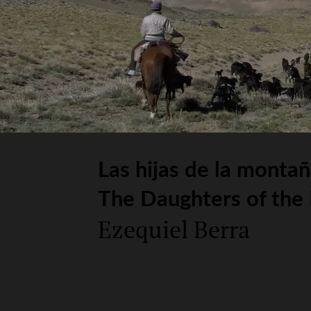
Las hijas de la monta
The Daughters of the
Ezequiel Berra