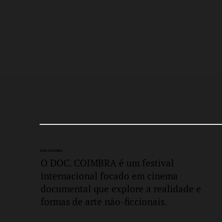
DOC.
COIMBRA
O DOC. COIMBRA é um festival
internacional focado em cinema
documental que explore a realidade e
formas de arte não-ficcionais.