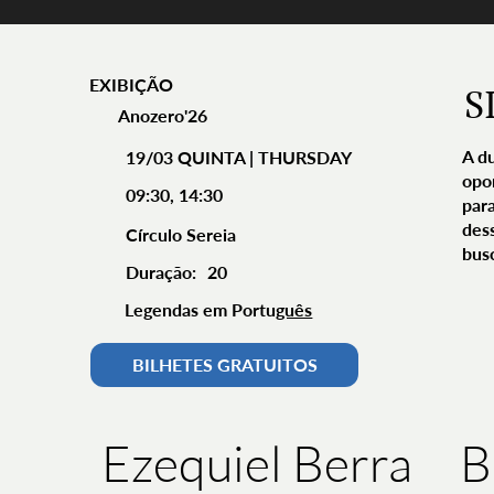
EXIBIÇÃO
S
Anozero'26
A du
19/03 QUINTA | THURSDAY
opo
09:30, 14:30
par
des
Círculo Sereia
bus
Duração:
20
Legendas em Portu
guês
BILHETES GRATUITOS
B
Ezequiel Berra