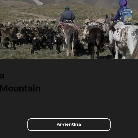
ña
 Mountain
Argentina