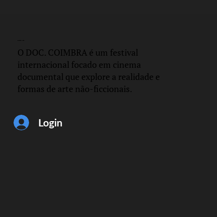
DOC.
COIMBRA
O DOC. COIMBRA é um festival
internacional focado em cinema
documental que explore a realidade e
formas de arte não-ficcionais.
Login