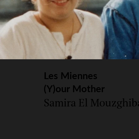
Les Miennes
(Y)our Mother
Samira El Mouzghib