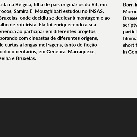
ida na Bélgica, filha de pais originários do Rif, em
Born i
ocos, Samira El Mouzghibati estudou no INSAS,
Morocc
ruxelas, onde decidiu se dedicar à montagem e ao
Brusse
alho de roteirista. Ela foi enriquecendo a sua
script
riência ao participar em diferentes projetos,
partic
borando com cineastas de diferentes origens,
filmma
e curtas a longas-metragens, tanto de ficção
short 
o documentários, em Genebra, Marraquexe,
in Gen
elha e Bruxelas.