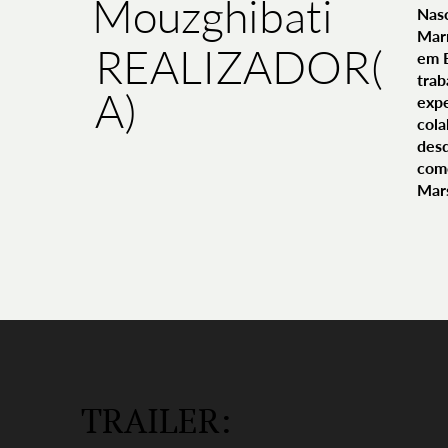
Mouzghibati
Nasc
Marr
REALIZADOR(
em B
trab
A)
expe
cola
desd
com
Mars
TRAILER: