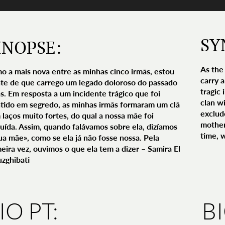
SY
INOPSE:
As the
o a mais nova entre as minhas cinco irmãs, estou
carry a
nte de que carrego um legado doloroso do passado
tragic
s. Em resposta a um incidente trágico que foi
clan w
tido em segredo, as minhas irmãs formaram um clã
exclud
laços muito fortes, do qual a nossa mãe foi
mother"
luída. Assim, quando falávamos sobre ela, dizíamos
time, 
ua mãe», como se ela já não fosse nossa. Pela
eira vez, ouvimos o que ela tem a dizer – Samira El
zghibati
IO PT:
B