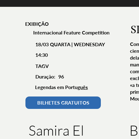
EXIBIÇÃO
S
Internacional Feature Competition
Com
18/03 QUARTA | WEDNESDAY
cie
14:30
dela
man
TAGV
com 
Duração:
96
exc
«a t
Legendas em Portu
guês
prim
Mou
BILHETES GRATUITOS
B
Samira El