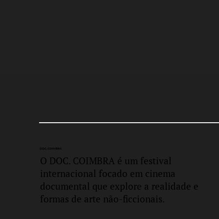
DOC.
COIMBRA
O DOC. COIMBRA é um festival
internacional focado em cinema
documental que explore a realidade e
formas de arte não-ficcionais.