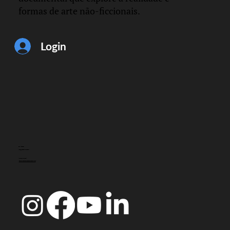
formas de arte não-ficcionais.
Espiral em Ressonância
Login
Filipa César e Marino de Pina
CONTACTO
info@doccoimbra.com
MORADA FISCAL:
R. Ferreira Borges 15, 3000-180 Coimbra