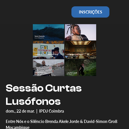
INSCRIÇÕES
Sessão Curtas
Lusófonos
dom., 22 de mar.
  |  
IPDJ Coimbra
Entre Nós e o Silêncio Brenda Akele Jorde & David-Simon Groß
Moçambique