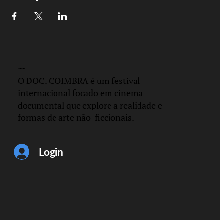
DOC.
COIMBRA
O DOC. COIMBRA é um festival
internacional focado em cinema
documental que explore a realidade e
formas de arte não-ficcionais.
Login