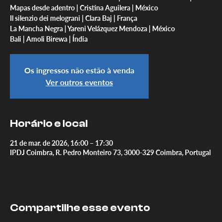
Mapas desde adentro | Cristina Aguilera | México
Il silenzio dei melograni | Clara Baj | França
La Mancha Negra | Yareni Velázquez Mendoza | México
Bali | Amoli Birewa | Índia
Os ingressos não estão à venda
Ver outros eventos
Horário e local
21 de mar. de 2026, 16:00 – 17:30
IPDJ Coimbra, R. Pedro Monteiro 73, 3000-329 Coimbra, Portugal
Compartilhe esse evento