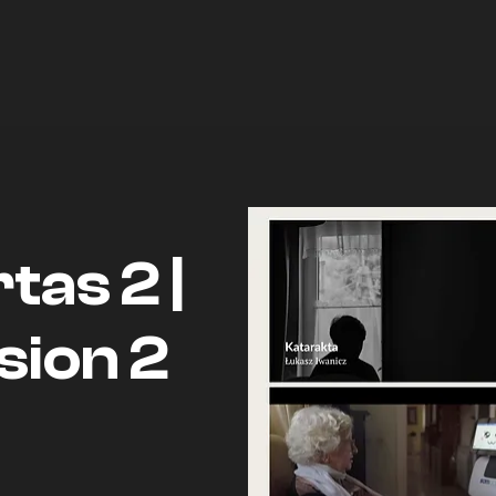
tas 2 |
sion 2