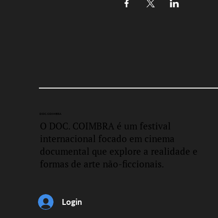
DOC.
COIMBRA
O DOC. COIMBRA é um festival
internacional focado em cinema
documental que explore a realidade e
formas de arte não-ficcionais.
Login