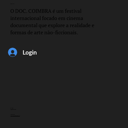
DOC.
COIMBRA
O DOC. COIMBRA é um festival
internacional focado em cinema
documental que explore a realidade e
formas de arte não-ficcionais.
Login
CONTACTO
info@doccoimbra.com
MORADA FISCAL:
R. Ferreira Borges 15, 3000-180 Coimbra