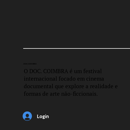
DOC.
COIMBRA
O DOC. COIMBRA é um festival
internacional focado em cinema
documental que explore a realidade e
formas de arte não-ficcionais.
Login