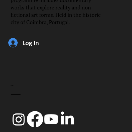
programme includes documentary
works that explore reality and non-
fictional art forms. Held in the historic
Espiral em Ressonância
city of Coimbra, Portugal.
Filipa César e Marino de Pina
Log In
CONTACT
info@doccoimbra.com
FISCAL ADDRESS:
R. Ferreira Borges 15, 3000-180 Coimbra