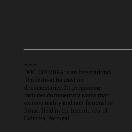
DOC.
COIMBRA
DOC. COIMBRA is an international
film festival focused on
documentaries. Its programme
includes documentary works that
explore reality and non-fictional art
forms. Held in the historic city of
Coimbra, Portugal.