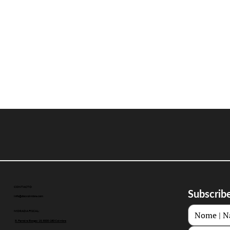
CONTACTO
Subscribe
info@doccoimbra.com
MORADA FISCAL:
R. Ferreira Borges 15, 3000-180 Coimbra