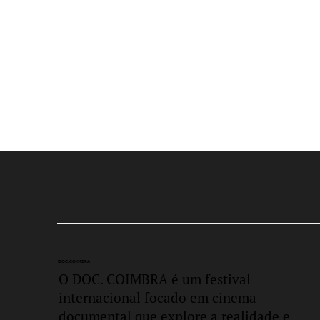
DOC.
COIMBRA
O DOC. COIMBRA é um festival
internacional focado em cinema
documental que explore a realidade e