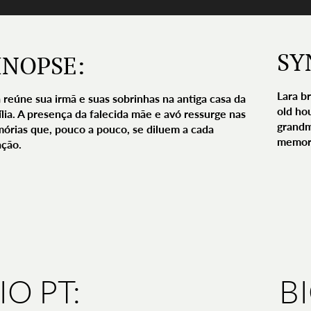
SY
INOPSE:
Lara br
 reúne sua irmã e suas sobrinhas na antiga casa da
old ho
lia. A presença da falecida mãe e avó ressurge nas
grandm
órias que, pouco a pouco, se diluem a cada
memori
ação.
IO PT:
B