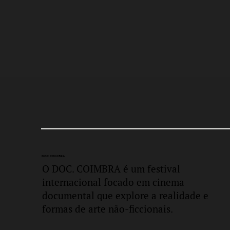
DOC.
COIMBRA
O DOC. COIMBRA é um festival
internacional focado em cinema
documental que explore a realidade e
formas de arte não-ficcionais.