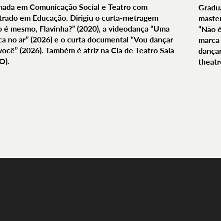
mada em Comunicação Social e Teatro com
Gradua
rado em Educação. Dirigiu o curta-metragem
master
 é mesmo, Flavinha?” (2020), a videodança “Uma
“Não é
a no ar” (2026) e o curta documental “Vou dançar
marca 
você” (2026). Também é atriz na Cia de Teatro Sala
dançar
O).
theatr