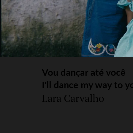
Vou dançar até você
I'll dance my way to y
Lara Carvalho