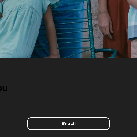
ou
Brazil