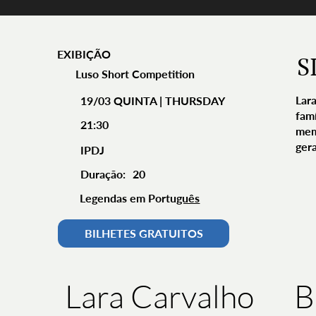
EXIBIÇÃO
S
Luso Short Competition
Lara
19/03 QUINTA | THURSDAY
famí
21:30
mem
ger
IPDJ
Duração:
20
Legendas em Portu
guês
BILHETES GRATUITOS
B
Lara Carvalho