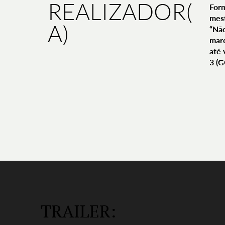
REALIZADOR(
For
mest
A)
“Não
marc
até 
3 (G
TRAILER: