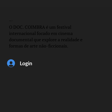
DOC.
COIMBRA
O DOC. COIMBRA é um festival
internacional focado em cinema
documental que explore a realidade e
formas de arte não-ficcionais.
Login