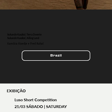
Sukande Kasáká | Terra Doente
Sukande Kasáká | Ailing Land
Kamikia Kisedje e Fred Rahal
Brazil
EXIBIÇÃO
Luso Short Competition
21/03 SÁBADO | SATURDAY