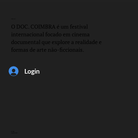
DOC.
COIMBRA
O DOC. COIMBRA é um festival
internacional focado em cinema
documental que explore a realidade e
formas de arte não-ficcionais.
Login
CONTACTO
info@doccoimbra.com