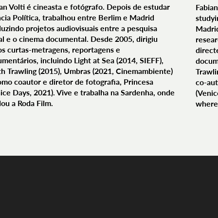
an Volti é cineasta e fotógrafo. Depois de estudar
Fabian
cia Política, trabalhou entre Berlim e Madrid
studyi
uzindo projetos audiovisuais entre a pesquisa
Madrid
al e o cinema documental. Desde 2005, dirigiu
resea
os curtas-metragens, reportagens e
direct
mentários, incluindo Light at Sea (2014, SIEFF),
docume
h Trawling (2015), Umbras (2021, Cinemambiente)
Trawli
omo coautor e diretor de fotografia, Princesa
co-aut
ice Days, 2021). Vive e trabalha na Sardenha, onde
(Venic
ou a Roda Film.
where