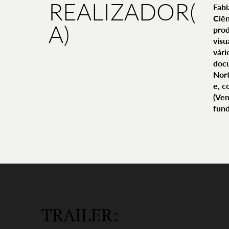
REALIZADOR(
Fabi
Ciên
A)
prod
visu
vári
docu
Nort
e, c
(Ven
fund
TRAILER: