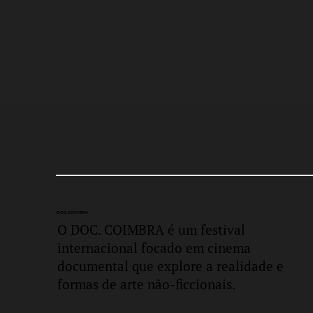
DOC.
COIMBRA
O DOC. COIMBRA é um festival
internacional focado em cinema
documental que explore a realidade e
formas de arte não-ficcionais.