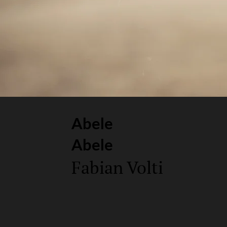
Abele
Abele
Fabian Volti