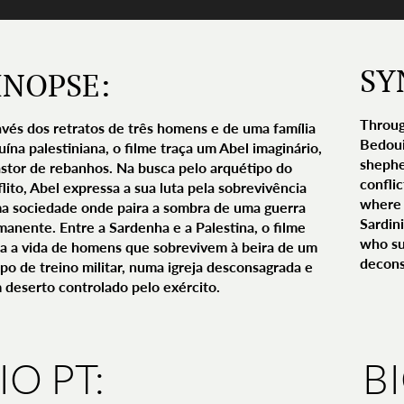
SY
INOPSE:
Throug
avés dos retratos de três homens e de uma família
Bedoui
ína palestiniana, o filme traça um Abel imaginário,
shephe
astor de rebanhos. Na busca pelo arquétipo do
conflic
lito, Abel expressa a sua luta pela sobrevivência
where 
a sociedade onde paira a sombra de uma guerra
Sardin
manente. Entre a Sardenha e a Palestina, o filme
who sur
ra a vida de homens que sobrevivem à beira de um
decons
po de treino militar, numa igreja desconsagrada e
 deserto controlado pelo exército.
IO PT:
B