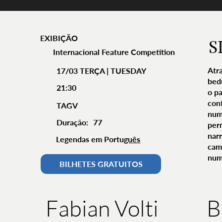
EXIBIÇÃO
S
Internacional Feature Competition
Atr
17/03 TERÇA | TUESDAY
bedu
21:30
o p
conf
TAGV
num
Duração:
77
per
nar
Legendas em Portu
guês
cam
num
BILHETES GRATUITOS
B
Fabian Volti