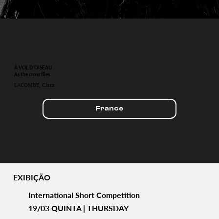
À VOL D’OISEAU
As the crow flies
LACOMBE, Clara
France
EXIBIÇÃO
International Short Competition
19/03 QUINTA | THURSDAY