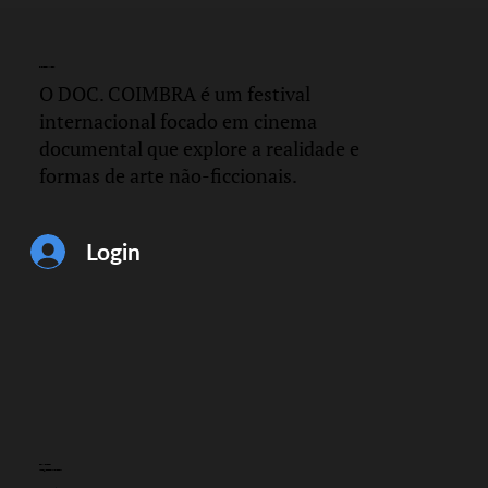
DOC.
COIMBRA
O DOC. COIMBRA é um festival
internacional focado em cinema
documental que explore a realidade e
formas de arte não-ficcionais.
Login
CONTACTO
info@doccoimbra.com