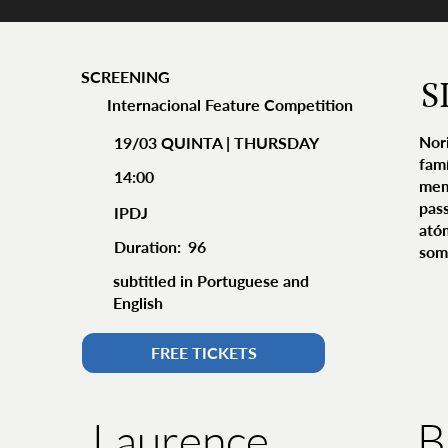
SCREENING
S
Internacional Feature Competition
Nori
19/03 QUINTA | THURSDAY
fam
14:00
mem
pas
IPDJ
ató
Duration:
96
som
subtitled in Portuguese and
English
FREE TICKETS
B
Laurence