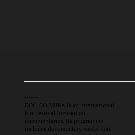
DOC.
COIMBRA
DOC. COIMBRA is an international
film festival focused on
documentaries. Its programme
includes documentary works that