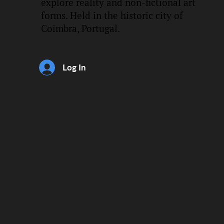
explore reality and non-fictional art
forms. Held in the historic city of
Coimbra, Portugal.
Log In