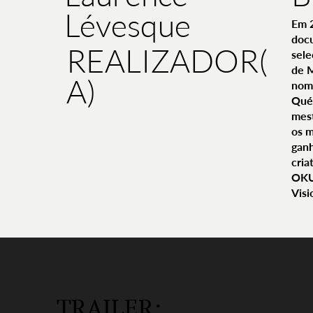
Lévesque
Em 
doc
REALIZADOR(
sele
de 
A)
nom
Qué
mest
os m
ganh
cria
OKU
Visi
TRAILER: