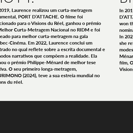
2019, Laurence realizou um curta-metragem
In 201
umental, PORT D’ATTACHE. O filme foi
D’ATTA
cionado para o Visions du Réel, ganhou o prémio
won t
Melhor Curta-Metragem Nacional no RIDM e foi
nomina
eado para melhor curta-metragem na gala
In 202
bec-Cinéma. Em 2022, Laurence conclui um
she re
rado no qual reflete sobre a escrita documental e
modes 
odos narrativos que compõem a realidade. Ela
Ménard
ou o prémio Philippe-Ménard de melhor tese
film,
tiva. O seu primeiro longa-metragem,
Vision
RIMONO (2024), teve a sua estreia mundial no
ons du réel.