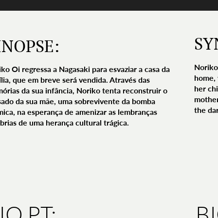
SY
INOPSE:
Noriko
ko Oi regressa a Nagasaki para esvaziar a casa da
home, 
ília, que em breve será vendida. Através das
her ch
órias da sua infância, Noriko tenta reconstruir o
mother
sado da sua mãe, uma sobrevivente da bomba
the dar
mica, na esperança de amenizar as lembranças
brias de uma herança cultural trágica.
IO PT:
B