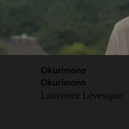
Okurimono
Okurimono
Laurence Lévesque