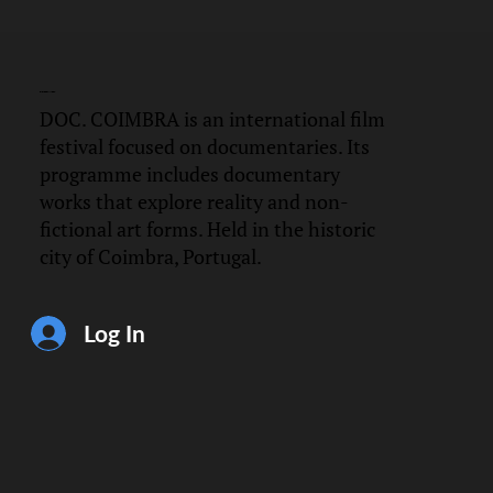
DOC.
COIMBRA
DOC. COIMBRA is an international film
festival focused on documentaries. Its
programme includes documentary
works that explore reality and non-
fictional art forms. Held in the historic
city of Coimbra, Portugal.
Log In