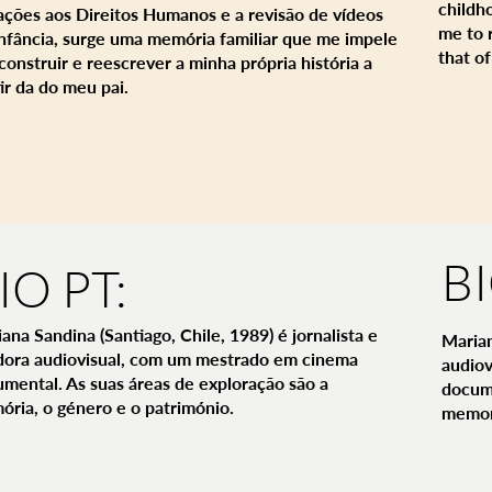
childh
lações aos Direitos Humanos e a revisão de vídeos
me to 
infância, surge uma memória familiar que me impele
that of
construir e reescrever a minha própria história a
ir da do meu pai.
B
IO PT:
ana Sandina (Santiago, Chile, 1989) é jornalista e
Marian
dora audiovisual, com um mestrado em cinema
audiov
mental. As suas áreas de exploração são a
docume
ria, o género e o património.
memory