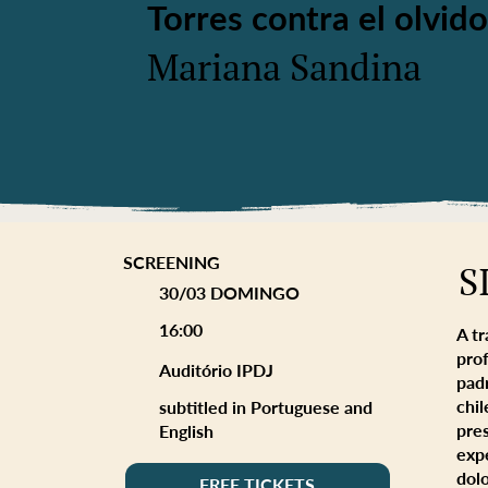
Torres contra el olvido
Mariana Sandina
SCREENING
S
30/03 DOMINGO
16:00
A tr
prof
Auditório IPDJ
padr
chi
subtitled in Portuguese and
pre
English
exp
dolo
FREE TICKETS