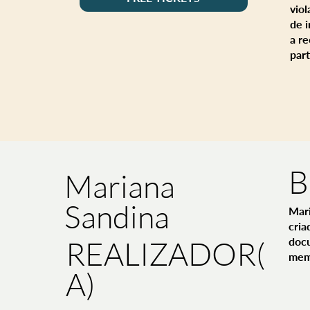
vio
de 
a re
part
B
Mariana
Sandina
Mari
cria
REALIZADOR(
docu
memó
A)