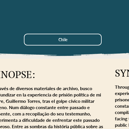
Chile
SY
INOPSE:
Throug
avés de diversos materiales de archivo, busco
experie
undizar en la experiencia de prisión política de mi
prisone
e, Guillermo Torres, tras el golpe cívico militar
consta
leno. Num diálogo constante entre passado e
compila
sente, com a recopilação do seu testemunho,
facing
erimenta a dificuldade de enfrentar este passado
public
roso. Entre as sombras da história pública sobre as