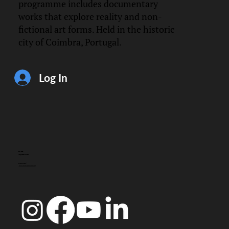
programme includes documentary
works that explore reality and non-
fictional art forms. Held in the historic
city of Coimbra, Portugal.
Log In
CONTACT
info@doccoimbra.com
FISCAL ADDRESS:
R. Ferreira Borges 15, 3000-180 Coimbra