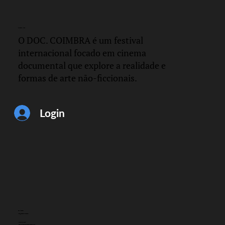
DOC.
COIMBRA
O DOC. COIMBRA é um festival
internacional focado em cinema
documental que explore a realidade e
formas de arte não-ficcionais.
Login
CONTACTO
info@doccoimbra.com
MORADA FISCAL:
R. Ferreira Borges 15, 3000-180 Coimbra