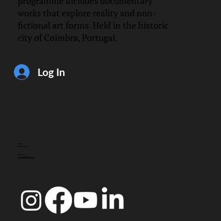
programme includes documentary
works that explore reality and non-
fictional art forms. Held in the historic
city of Coimbra, Portugal.
Log In
CONTACT
info@doccoimbra.com
FISCAL ADDRESS:
R. Ferreira Borges 15, 3000-180 Coimbra