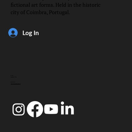
fictional art forms. Held in the historic
city of Coimbra, Portugal.
Log In
CONTACT
info@doccoimbra.com
FISCAL ADDRESS:
R. Ferreira Borges 15, 3000-180 Coimbra