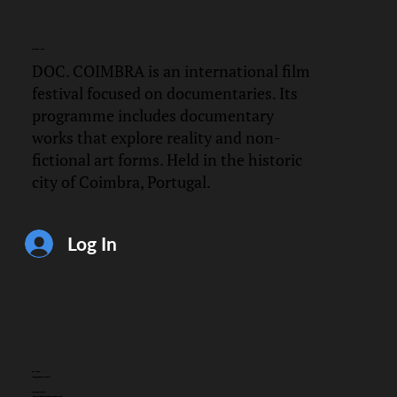
DOC.
COIMBRA
DOC. COIMBRA is an international film
festival focused on documentaries. Its
programme includes documentary
works that explore reality and non-
fictional art forms. Held in the historic
city of Coimbra, Portugal.
Log In
CONTACT
info@doccoimbra.com
FISCAL ADDRESS:
R. Ferreira Borges 15, 3000-180 Coimbra