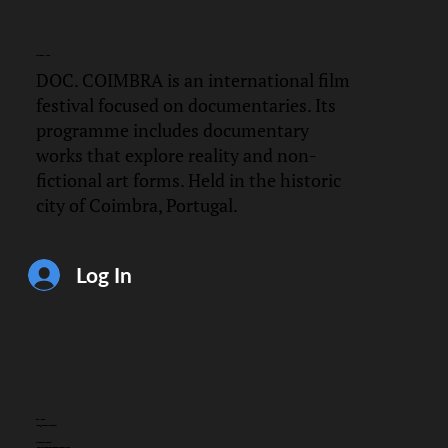
DOC.
COIMBRA
DOC. COIMBRA is an international film
festival focused on documentaries. Its
programme includes documentary
works that explore reality and non-
fictional art forms. Held in the historic
city of Coimbra, Portugal.
Log In
CONTACT
info@doccoimbra.com
FISCAL ADDRESS:
R. Ferreira Borges 15, 3000-180 Coimbra