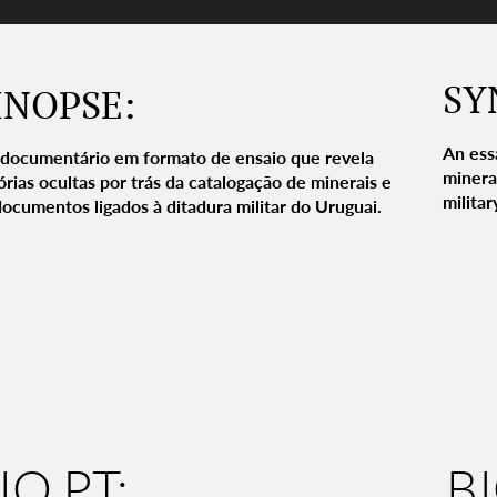
SY
INOPSE:
An ess
documentário em formato de ensaio que revela
minera
órias ocultas por trás da catalogação de minerais e
militar
documentos ligados à ditadura militar do Uruguai.
IO PT:
B