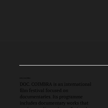
DOC.
COIMBRA
DOC. COIMBRA is an international
film festival focused on
documentaries. Its programme
includes documentary works that