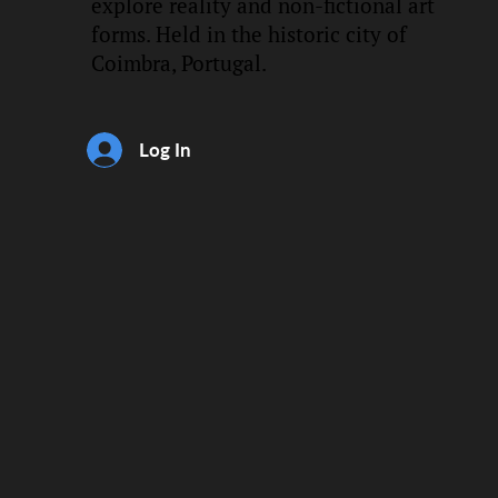
explore reality and non-fictional art
forms. Held in the historic city of
Coimbra, Portugal.
Log In