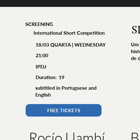
SCREENING
S
International Short Competition
Um 
18/03 QUARTA | WEDNESDAY
hist
21:00
de 
IPDJ
Duration:
19
subtitled in Portuguese and
English
FREE TICKETS
B
Rocío Llambí