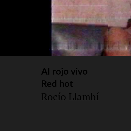
Al rojo vivo
Red hot
Rocío Llambí