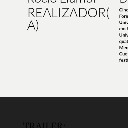
REALIZADOR(
Cine
For
A)
Univ
em E
Univ
quat
Memo
Cuer
fest
TRAILER: