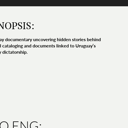
NOPSIS:
ay documentary uncovering hidden stories behind
l cataloging and documents linked to Uruguay’s
y dictatorship.
IO ENG: