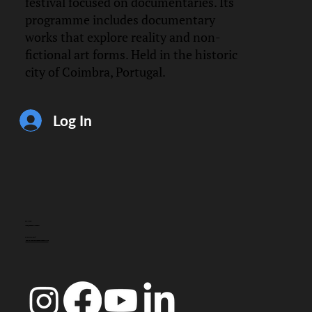
festival focused on documentaries. Its
programme includes documentary
works that explore reality and non-
fictional art forms. Held in the historic
city of Coimbra, Portugal.
Log In
CONTACT
info@doccoimbra.com
FISCAL ADDRESS:
R. Ferreira Borges 15, 3000-180 Coimbra