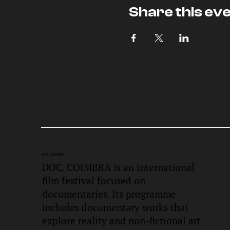
Share this ev
DOC.
COIMBRA
DOC. COIMBRA is an international
film festival focused on
documentaries. Its programme
includes documentary works that
explore reality and non-fictional art