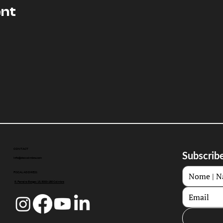
ent
CONTACT
Subscribe
info@doccoimbra.com
FISCAL ADDRESS:
R. Ferreira Borges 15, 3000-180 Coimbra