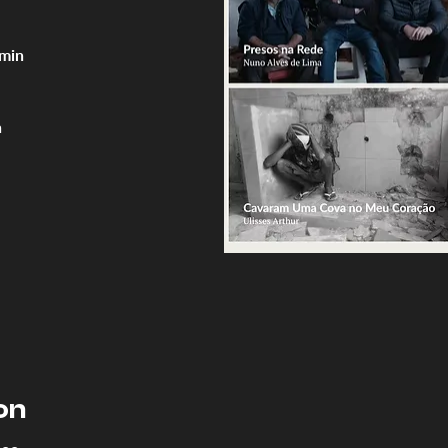
min
n
on