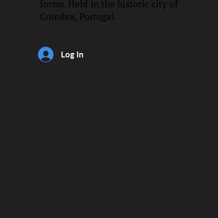
forms. Held in the historic city of
Coimbra, Portugal.
Log In