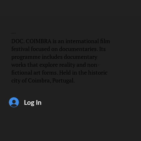
DOC.
COIMBRA
DOC. COIMBRA is an international film
festival focused on documentaries. Its
programme includes documentary
works that explore reality and non-
fictional art forms. Held in the historic
city of Coimbra, Portugal.
Log In